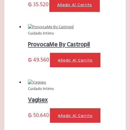
₲
35.520
Añadir Al Carrito
Cuidado Intimo
ProvocaMe By Castropil
₲
49.560
Añadir Al Carrito
Cuidado Intimo
Vagisex
₲
50.640
Añadir Al Carrito