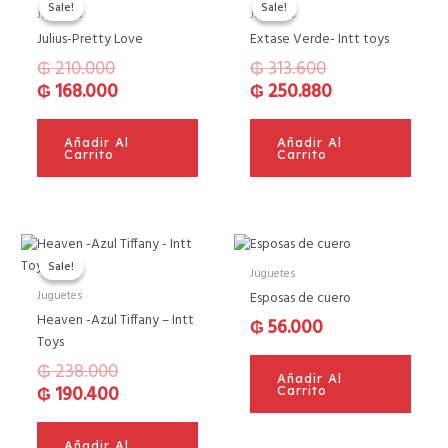
precio
precio
precio
precio
Sale!
Sale!
Sale!
Sale!
Juguetes
Juguetes
original
actual
original
actual
Julius-Pretty Love
Extase Verde- Intt toys
era:
es:
era:
es:
₲
210.000
₲
313.600
₲ 210.000.
₲ 168.000.
₲ 313.600.
₲ 250.880.
₲
168.000
₲
250.880
Añadir Al
Añadir Al
Carrito
Carrito
El
El
precio
precio
Sale!
Sale!
Juguetes
original
actual
Juguetes
Esposas de cuero
era:
es:
Heaven -Azul Tiffany – Intt
₲
56.000
₲ 238.000.
₲ 190.400.
Toys
₲
238.000
Añadir Al
₲
190.400
Carrito
Añadir Al