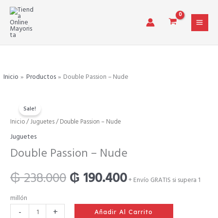
Ir
al
contenido
Inicio
Productos
Double Passion – Nude
Sale!
Double
Inicio
/
Juguetes
/ Double Passion – Nude
El
El
Passion
Juguetes
-
precio
precio
Double Passion – Nude
Nude
cantidad
original
actual
₲
238.000
₲
190.400
+ Envío GRATIS si supera 1
era:
es:
millón
-
+
Añadir Al Carrito