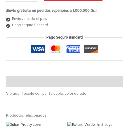
₲ 238.000.
₲ 190.400.
¡Envío gratuito en pedidos superiores a 1.000.000.Gs.!
Envíos a todo el país
Pago seguro Bancard
Pago Seguro Bancard
Descripción
Vibrador flexible con punta dupla, color dorado.
Productos relacionados
El
El
El
El