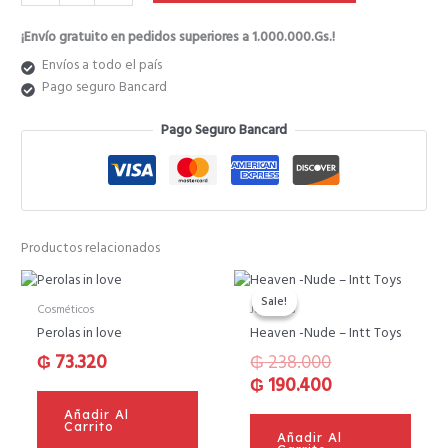
₲ 448.200.
₲ 358.560.
¡Envío gratuito en pedidos superiores a 1.000.000.Gs.!
Envíos a todo el país
Pago seguro Bancard
Pago Seguro Bancard
Productos relacionados
El
El
precio
precio
Sale!
Sale!
Cosméticos
Juguetes
original
actual
Perolas in love
Heaven -Nude – Intt Toys
era:
es:
₲
73.320
₲
238.000
₲ 238.000.
₲ 190.400.
₲
190.400
Añadir Al
Carrito
Añadir Al