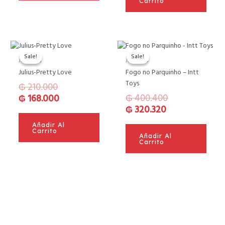
Carrito
El
El
El
El
precio
precio
precio
precio
Sale!
Sale!
Sale!
Sale!
Juguetes
Juguetes
original
actual
actual
original
Julius-Pretty Love
Fogo no Parquinho – Intt
era:
es:
es:
era:
Toys
₲
210.000
₲ 210.000.
₲ 168.000.
₲ 320.320.
₲ 400.400.
₲
400.400
₲
168.000
₲
320.320
Añadir Al
Carrito
Añadir Al
Carrito