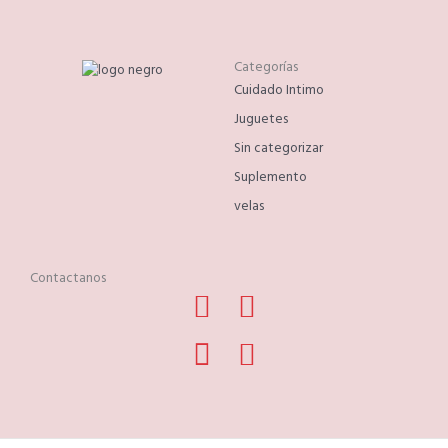
Categorías
Cuidado Intimo
Juguetes
Sin categorizar
Suplemento
velas
Contactanos
Facebook
Phone-
Instagram
Whatsapp
alt