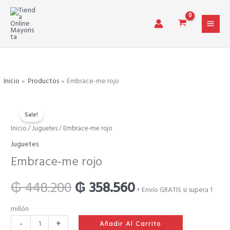
Ir
al
contenido
Inicio
Productos
Embrace-me rojo
Sale!
Embrace-
Inicio
/
Juguetes
/ Embrace-me rojo
El
El
me
Juguetes
rojo
precio
precio
Embrace-me rojo
cantidad
original
actual
₲
448.200
₲
358.560
+ Envío GRATIS si supera 1
era:
es:
millón
-
+
Añadir Al Carrito