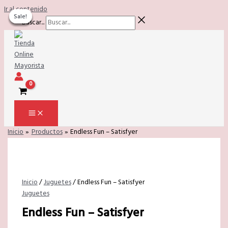
Ir al contenido
Sale!
Sale!
Sale!
Sale!
Sale!
Buscar...
Inicio
Productos
Endless Fun – Satisfyer
Inicio
/
Juguetes
/ Endless Fun – Satisfyer
Juguetes
Endless Fun – Satisfyer