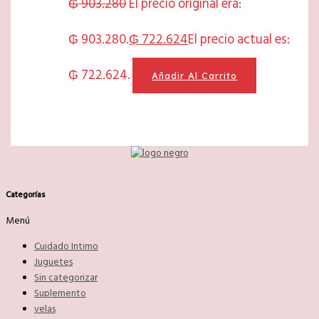
₲
903.280
El precio original era:
₲ 903.280.
₲
722.624
El precio actual es:
₲ 722.624.
Añadir Al Carrito
Categorías
Menú
Cuidado Intimo
Juguetes
Sin categorizar
Suplemento
velas