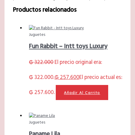
Productos relacionados
Juguetes
Fun Rabbit – Intt toys Luxury
₲
322.000
El precio original era:
₲ 322.000.
₲
257.600
El precio actual es:
₲ 257.600.
Añadir Al Carrito
Juguetes
Paname Lila