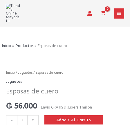
Ir
al
contenido
Inicio
Productos
Esposas de cuero
Esposas
Inicio
/
Juguetes
/ Esposas de cuero
de
Juguetes
cuero
Esposas de cuero
cantidad
₲
56.000
+ Envío GRATIS si supera 1 millón
-
+
Añadir Al Carrito