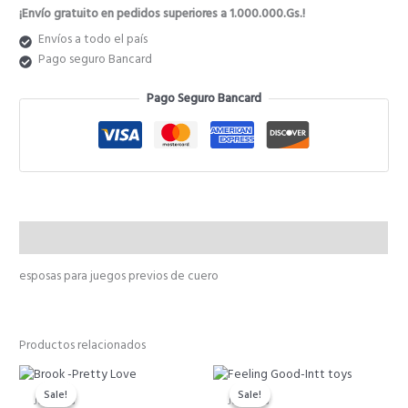
¡Envío gratuito en pedidos superiores a 1.000.000.Gs.!
Envíos a todo el país
Pago seguro Bancard
Pago Seguro Bancard
Descripción
esposas para juegos previos de cuero
Productos relacionados
El
El
El
El
precio
precio
precio
prec
Sale!
Sale!
Sale!
Sale!
Juguetes
Juguetes