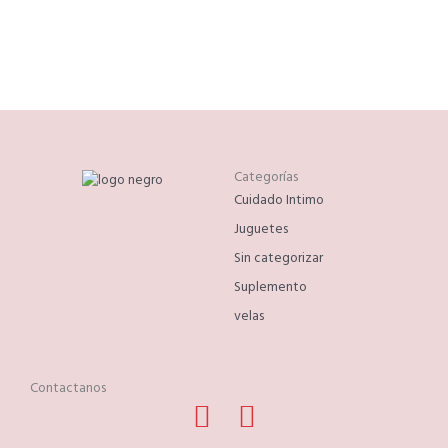
Categorías
Cuidado Intimo
Juguetes
Sin categorizar
Suplemento
velas
Contactanos
Facebook
Phone-
Instagram
Whatsapp
alt