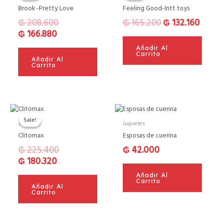
actual
original
original
actua
Brook -Pretty Love
Feeling Good-Intt toys
es:
era:
era:
es:
₲
208.600
₲
165.200
₲
132.160
₲ 166.880.
₲ 208.600.
₲ 165.200.
₲ 132
₲
166.880
Añadir Al
Carrito
Añadir Al
Carrito
El
El
precio
precio
Sale!
Sale!
Juguetes
Juguetes
actual
original
Clitomax
Esposas de cuerina
es:
era:
₲
225.400
₲
42.000
₲ 180.320.
₲ 225.400.
₲
180.320
Añadir Al
Carrito
Añadir Al
Carrito