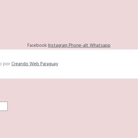
Facebook
Instagram
Phone-alt
Whatsapp
do por
Creando Web Paraguay