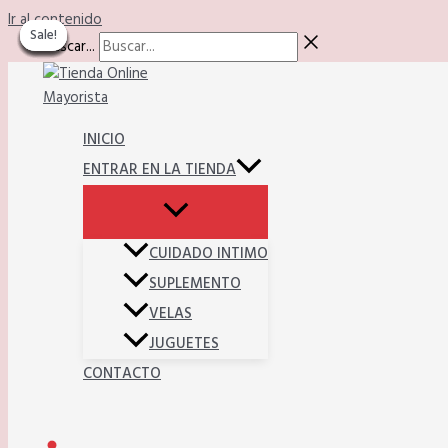
Ir al contenido
Sale!
Sale!
Sale!
Sale!
Sale!
Sale!
Sale!
Sale!
Sale!
Buscar...
INICIO
ENTRAR EN LA TIENDA
CUIDADO INTIMO
SUPLEMENTO
VELAS
JUGUETES
CONTACTO