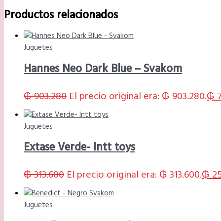
Productos relacionados
Juguetes
Hannes Neo Dark Blue – Svakom
₲
903.280
El precio original era: ₲ 903.280.
₲
7
Juguetes
Extase Verde- Intt toys
₲
313.600
El precio original era: ₲ 313.600.
₲
25
Juguetes