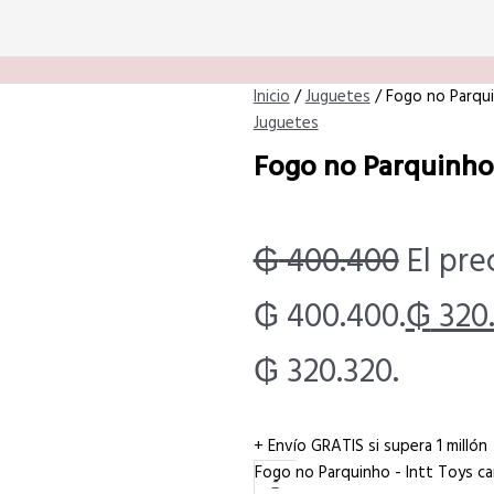
Inicio
/
Juguetes
/ Fogo no Parqui
Juguetes
Fogo no Parquinho 
₲
400.400
El pre
₲ 400.400.
₲
320
₲ 320.320.
+ Envío GRATIS si supera 1 millón
Fogo no Parquinho - Intt Toys c
-