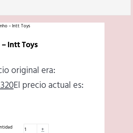
nho – Intt Toys
– Intt Toys
cio original era:
.320
El precio actual es:
antidad
+