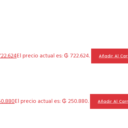
22.624
El precio actual es: ₲ 722.624.
Añadir Al Car
0.880
El precio actual es: ₲ 250.880.
Añadir Al Carr