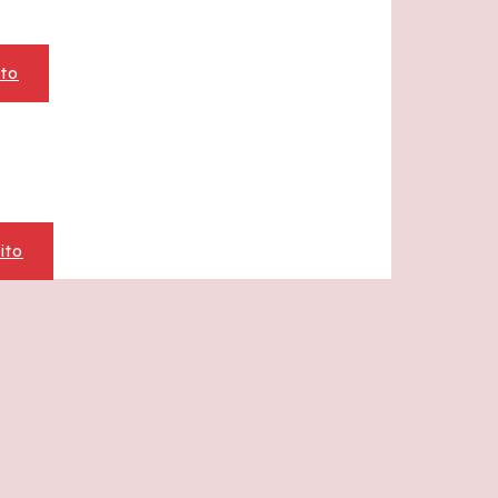
ito
ito