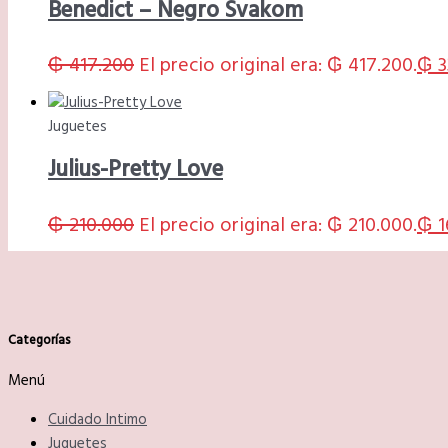
Benedict – Negro Svakom
₲
417.200
El precio original era: ₲ 417.200.
₲
3
Juguetes
Julius-Pretty Love
₲
210.000
El precio original era: ₲ 210.000.
₲
1
Categorías
Menú
Cuidado Intimo
Juguetes