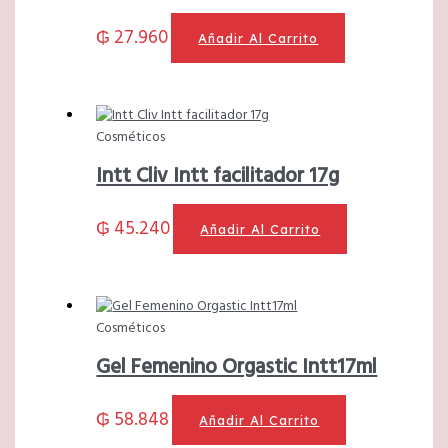
₲
27.960
Añadir Al Carrito
Cosméticos
Intt Cliv Intt facilitador 17g
₲
45.240
Añadir Al Carrito
Cosméticos
Gel Femenino Orgastic Intt17ml
₲
58.848
Añadir Al Carrito