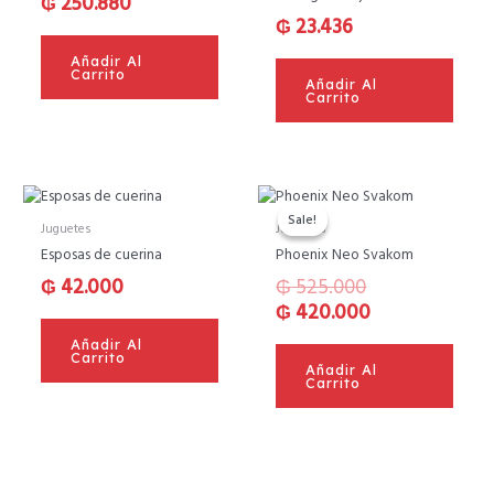
₲
250.880
₲
23.436
Añadir Al
Carrito
Añadir Al
Carrito
El
El
precio
precio
Sale!
Sale!
Juguetes
Juguetes
original
actual
Esposas de cuerina
Phoenix Neo Svakom
era:
es:
₲
42.000
₲
525.000
₲ 525.000.
₲ 420.000.
₲
420.000
Añadir Al
Carrito
Añadir Al
Carrito