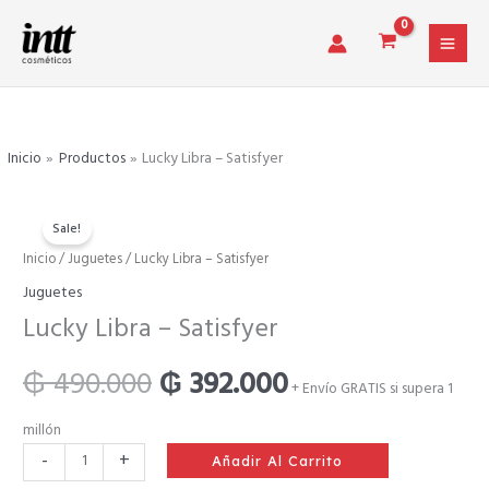
Ir
al
contenido
Inicio
Productos
Lucky Libra – Satisfyer
Sale!
Lucky
Inicio
/
Juguetes
/ Lucky Libra – Satisfyer
El
El
Libra
Juguetes
-
precio
precio
Lucky Libra – Satisfyer
Satisfyer
cantidad
original
actual
₲
490.000
₲
392.000
+ Envío GRATIS si supera 1
era:
es:
millón
-
+
Añadir Al Carrito