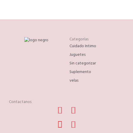
Categorías
Cuidado Intimo
Juguetes
Sin categorizar
Suplemento
velas
Contactanos
Facebook
Phone-
Instagram
Whatsapp
alt