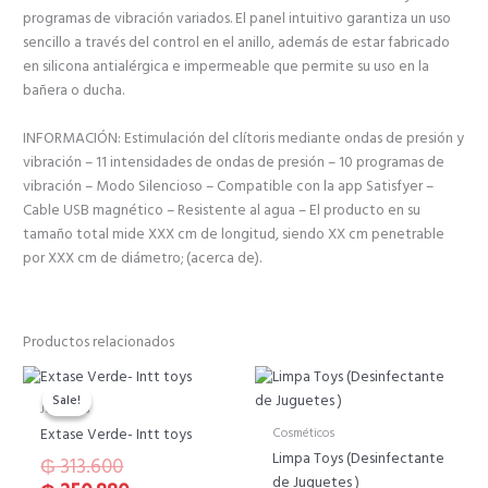
programas de vibración variados. El panel intuitivo garantiza un uso
sencillo a través del control en el anillo, además de estar fabricado
en silicona antialérgica e impermeable que permite su uso en la
bañera o ducha.
INFORMACIÓN: Estimulación del clítoris mediante ondas de presión y
vibración – 11 intensidades de ondas de presión – 10 programas de
vibración – Modo Silencioso – Compatible con la app Satisfyer –
Cable USB magnético – Resistente al agua – El producto en su
tamaño total mide XXX cm de longitud, siendo XX cm penetrable
por XXX cm de diámetro; (acerca de).
Productos relacionados
El
El
precio
precio
Sale!
Sale!
Juguetes
original
actual
Cosméticos
Extase Verde- Intt toys
era:
es:
Limpa Toys (Desinfectante
₲
313.600
₲ 313.600.
₲ 250.880.
de Juguetes )