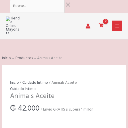
Ir
Menú
Buscar...
al
contenido
Inicio
Productos
Animals Aceite
Animals
Inicio
/
Cuidado Intimo
/ Animals Aceite
Aceite
Cuidado Intimo
Animals Aceite
cantidad
₲
42.000
+ Envío GRATIS si supera 1 millón