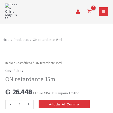
Ir
al
contenido
Inicio
Productos
ON retardante 15ml
ON
Inicio
/
Cosméticos
/ ON retardante 15ml
retardante
Cosméticos
15ml
ON retardante 15ml
cantidad
₲
26.448
+ Envío GRATIS si supera 1 millón
-
+
Añadir Al Carrito