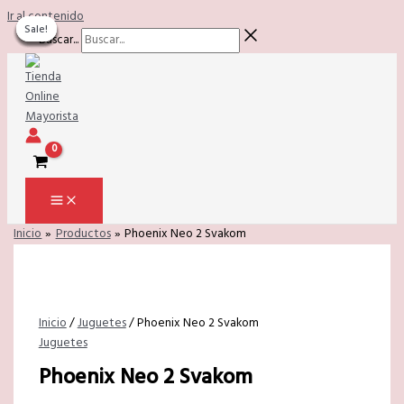
Ir al contenido
Sale!
Sale!
Sale!
Sale!
Sale!
Sale!
Sale!
Buscar...
Inicio
Productos
Phoenix Neo 2 Svakom
Inicio
/
Juguetes
/ Phoenix Neo 2 Svakom
Juguetes
Phoenix Neo 2 Svakom