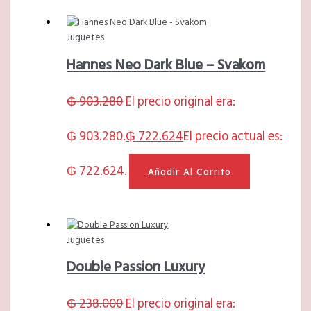
Juguetes
Hannes Neo Dark Blue – Svakom
₲
903.280
El precio original era:
₲ 903.280.
₲
722.624
El precio actual es:
₲ 722.624.
Añadir Al Carrito
Juguetes
Double Passion Luxury
₲
238.000
El precio original era: