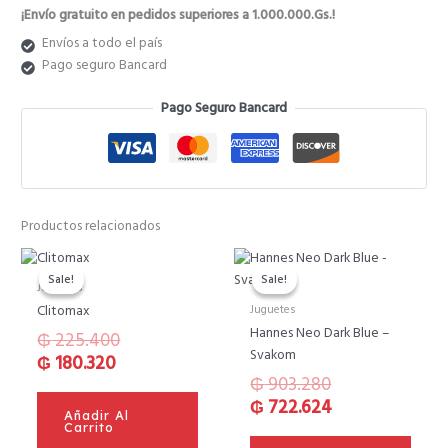
¡Envío gratuito en pedidos superiores a 1.000.000.Gs.!
Envíos a todo el país
Pago seguro Bancard
Pago Seguro Bancard
Productos relacionados
El
El
El
El
precio
precio
precio
precio
Sale!
Sale!
Sale!
Sale!
Juguetes
actual
original
original
actual
Juguetes
Clitomax
es:
era:
era:
es:
Hannes Neo Dark Blue –
₲
225.400
₲ 180.320.
₲ 225.400.
₲ 903.280.
₲ 722.624.
Svakom
₲
180.320
₲
903.280
₲
722.624
Añadir Al
Carrito