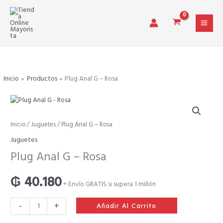
Ir
al
contenido
Inicio
Productos
Plug Anal G – Rosa
Plug
Inicio
/
Juguetes
/ Plug Anal G – Rosa
Anal
Juguetes
G
Plug Anal G – Rosa
-
Rosa
₲
40.180
cantidad
+ Envío GRATIS si supera 1 millón
-
+
Añadir Al Carrito