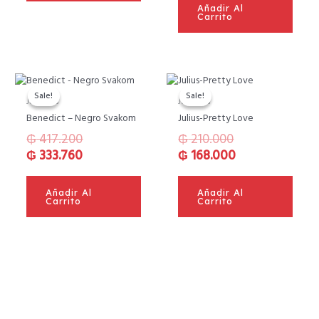
Añadir Al
Carrito
El
El
El
El
precio
precio
precio
precio
Sale!
Sale!
Sale!
Sale!
Juguetes
Juguetes
original
actual
original
actual
Benedict – Negro Svakom
Julius-Pretty Love
era:
es:
era:
es:
₲
417.200
₲
210.000
₲ 417.200.
₲ 333.760.
₲ 210.000.
₲ 168.000.
₲
333.760
₲
168.000
Añadir Al
Añadir Al
Carrito
Carrito