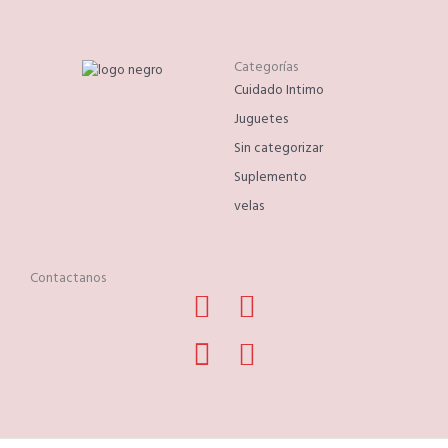
Categorías
Cuidado Intimo
Juguetes
Sin categorizar
Suplemento
velas
Contactanos
Facebook
Phone-
Instagram
Whatsapp
alt