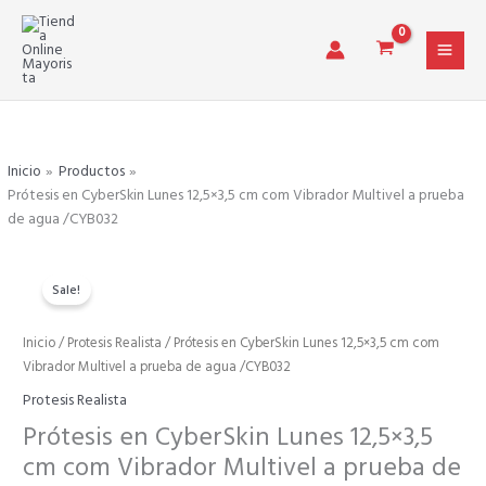
Ir
al
contenido
Inicio
Productos
Prótesis en CyberSkin Lunes 12,5×3,5 cm com Vibrador Multivel a prueba
de agua /CYB032
Sale!
Prótesis
Inicio
/
Protesis Realista
/ Prótesis en CyberSkin Lunes 12,5×3,5 cm com
El
El
en
Vibrador Multivel a prueba de agua /CYB032
CyberSkin
precio
precio
Protesis Realista
Lunes
Prótesis en CyberSkin Lunes 12,5×3,5
12,5x3,5
original
actual
cm com Vibrador Multivel a prueba de
cm
com