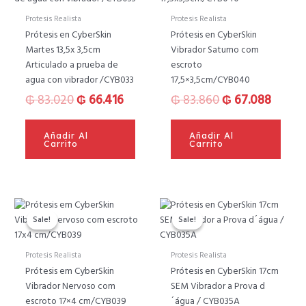
original
actual
original
actual
era:
es:
era:
es:
Protesis Realista
Protesis Realista
₲ 83.020.
₲ 66.416.
₲ 83.860.
₲ 67.0
Prótesis en CyberSkin
Prótesis en CyberSkin
Martes 13,5x 3,5cm
Vibrador Saturno com
Articulado a prueba de
escroto
agua con vibrador /CYB033
17,5×3,5cm/CYB040
₲
83.020
₲
66.416
₲
83.860
₲
67.088
Añadir Al
Añadir Al
Carrito
Carrito
El
El
El
El
precio
precio
precio
preci
Sale!
Sale!
Sale!
Sale!
original
actual
original
actual
era:
es:
era:
es:
Protesis Realista
Protesis Realista
₲ 83.720.
₲ 66.976.
₲ 55.860.
₲ 44.
Prótesis em CyberSkin
Prótesis en CyberSkin 17cm
Vibrador Nervoso com
SEM Vibrador a Prova d
escroto 17×4 cm/CYB039
´água / CYB035A