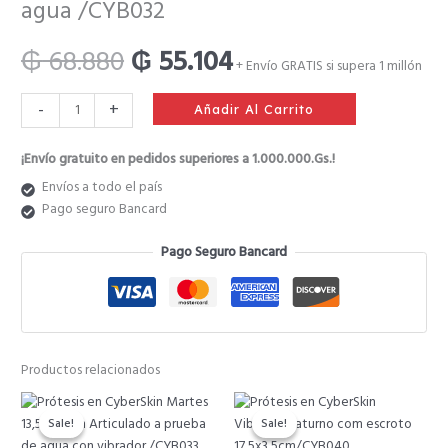
agua /CYB032
era:
es:
Vibrador
Multivel
₲
68.880
₲
55.104
a
+ Envío GRATIS si supera 1 millón
₲ 68.880.
₲ 55.104.
prueba
-
+
de
Añadir Al Carrito
agua
/CYB032
¡Envío gratuito en pedidos superiores a 1.000.000.Gs.!
cantidad
Envíos a todo el país
Pago seguro Bancard
Pago Seguro Bancard
Productos relacionados
El
El
El
El
precio
precio
precio
preci
Sale!
Sale!
Sale!
Sale!