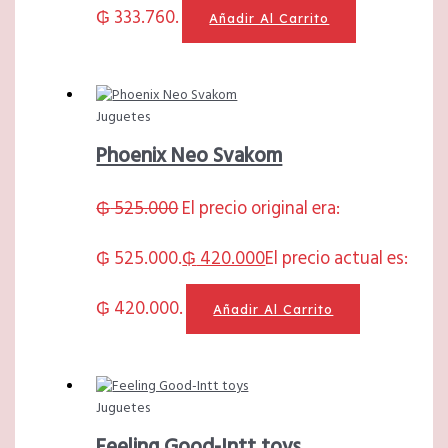
₲ 333.760.
Añadir Al Carrito
Juguetes
Phoenix Neo Svakom
₲
525.000
El precio original era:
₲ 525.000.
₲
420.000
El precio actual es:
₲ 420.000.
Añadir Al Carrito
Juguetes
Feeling Good-Intt toys