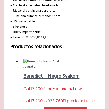
– Con hasta 5 modos de onda de presión
– Con hasta 5 niveles de intensidad
– Material de silicona quirúrgica
– Funciona durante al menos 1 hora.
– USB recargable
– Silencioso
– 100% impermeable
– Tamaño: 113,5*53,8*42,3 mm
Productos relacionados
Juguetes
Benedict – Negro Svakom
₲
417.200
El precio original era:
₲ 417.200.
₲
333.760
El precio actual es: