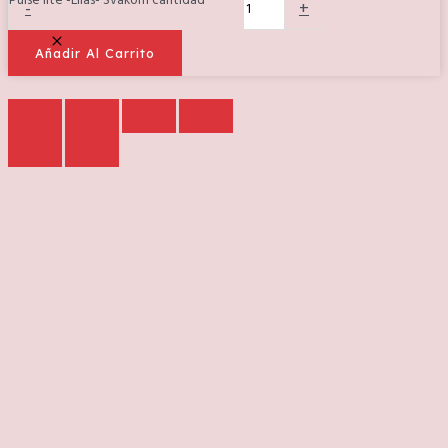
Pulse lite -Lilas- Svakom cantidad
-
+
Añadir Al Carrito