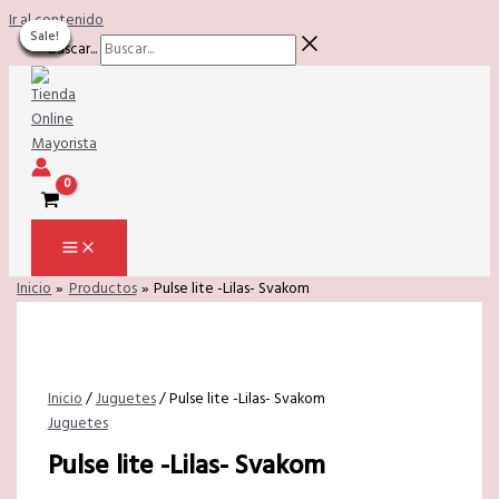
Ir al contenido
Sale!
Sale!
Sale!
Sale!
Sale!
Sale!
Sale!
Sale!
Sale!
Buscar...
Inicio
Productos
Pulse lite -Lilas- Svakom
Inicio
/
Juguetes
/ Pulse lite -Lilas- Svakom
Juguetes
Pulse lite -Lilas- Svakom