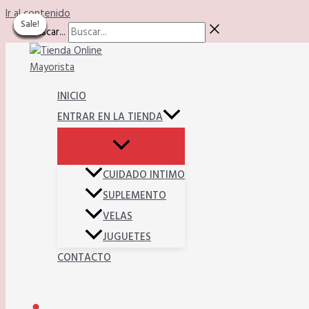
Ir al contenido
Sale!
Sale!
Sale!
Sale!
Sale!
Sale!
Sale!
Sale!
Sale!
Buscar...
INICIO
ENTRAR EN LA TIENDA
CUIDADO INTIMO
SUPLEMENTO
VELAS
JUGUETES
CONTACTO