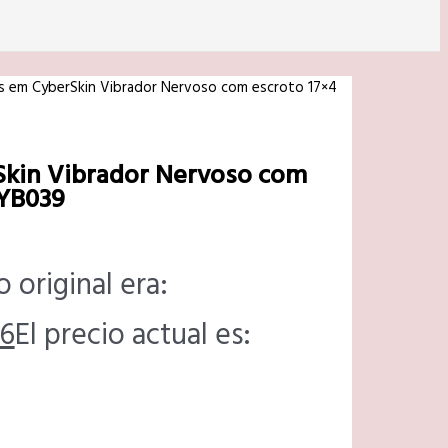
s em CyberSkin Vibrador Nervoso com escroto 17×4
Skin Vibrador Nervoso com
CYB039
o original era:
6
El precio actual es: