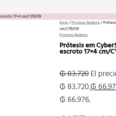
 escroto 17×4 cm/CYB039
Inicio
/
Protesis Realista
/ Prótesi
cm/CYB039
Protesis Realista
Prótesis em Cyber
escroto 17×4 cm/
₲
83.720
El preci
₲ 83.720.
₲
66.97
₲ 66.976.