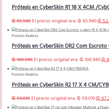
Prótesis en CyberSkin R1 18 X 4CM /Cyb
₲
65.940
El precio original era: ₲ 65.940.
₲
52.
Protesis Realista
Prótesis en CyberSkin DR2 Com Escroto
₲
100.940
El precio original era: ₲ 100.940.
₲
8
Protesis Realista
Prótesis en CyberSkin R2 17 X 4 CM/CY
₲
59.010
El precio original era: ₲ 59.010.
₲
47.