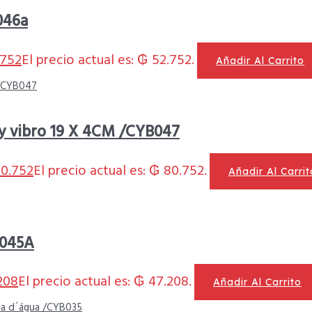
046a
752
El precio actual es: ₲ 52.752.
Añadir Al Carrito
 y vibro 19 X 4CM /CYB047
0.752
El precio actual es: ₲ 80.752.
Añadir Al Carrit
B045A
208
El precio actual es: ₲ 47.208.
Añadir Al Carrito