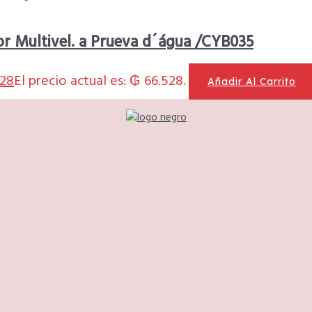
or Multivel. a Prueva d´água /CYB035
28
El precio actual es: ₲ 66.528.
Añadir Al Carrito