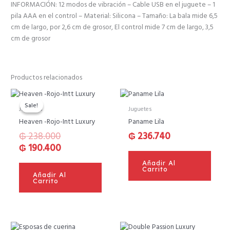
INFORMACIÓN: 12 modos de vibración – Cable USB en el juguete – 1
pila AAA en el control – Material: Silicona – Tamaño: La bala mide 6,5
cm de largo, por 2,6 cm de grosor, El control mide 7 cm de largo, 3,5
cm de grosor
Productos relacionados
El
El
precio
precio
Sale!
Sale!
Juguetes
Juguetes
original
actual
Heaven -Rojo-Intt Luxury
Paname Lila
era:
es:
₲
238.000
₲
236.740
₲ 238.000.
₲ 190.400.
₲
190.400
Añadir Al
Carrito
Añadir Al
Carrito
El
El