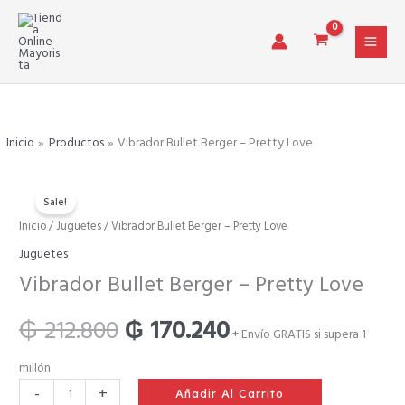
Ir
al
contenido
Inicio
Productos
Vibrador Bullet Berger – Pretty Love
Sale!
Vibrador
Inicio
/
Juguetes
/ Vibrador Bullet Berger – Pretty Love
El
El
Bullet
Juguetes
Berger
precio
precio
Vibrador Bullet Berger – Pretty Love
-
Pretty
original
actual
₲
212.800
₲
170.240
Love
+ Envío GRATIS si supera 1
cantidad
era:
es:
millón
-
+
Añadir Al Carrito