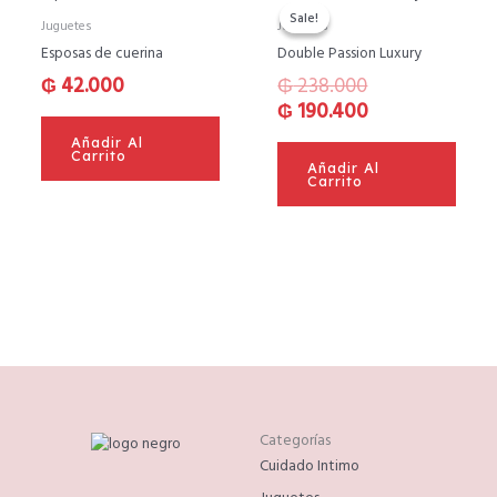
precio
precio
Sale!
Sale!
Juguetes
Juguetes
original
actual
Esposas de cuerina
Double Passion Luxury
era:
es:
₲
42.000
₲
238.000
₲ 238.000.
₲ 190.400.
₲
190.400
Añadir Al
Carrito
Añadir Al
Carrito
Categorías
Cuidado Intimo