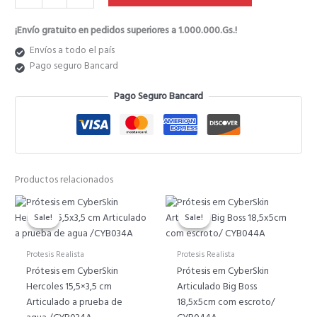
₲ 55.020.
₲ 44.016.
¡Envío gratuito en pedidos superiores a 1.000.000.Gs.!
Envíos a todo el país
Pago seguro Bancard
Pago Seguro Bancard
Productos relacionados
El
El
El
El
precio
precio
precio
precio
Sale!
Sale!
Sale!
Sale!
original
actual
original
actual
era:
es:
era:
es:
Protesis Realista
Protesis Realista
₲ 55.440.
₲ 44.352.
₲ 61.810.
₲ 49.4
Prótesis em CyberSkin
Prótesis em CyberSkin
Hercoles 15,5×3,5 cm
Articulado Big Boss
Articulado a prueba de
18,5x5cm com escroto/