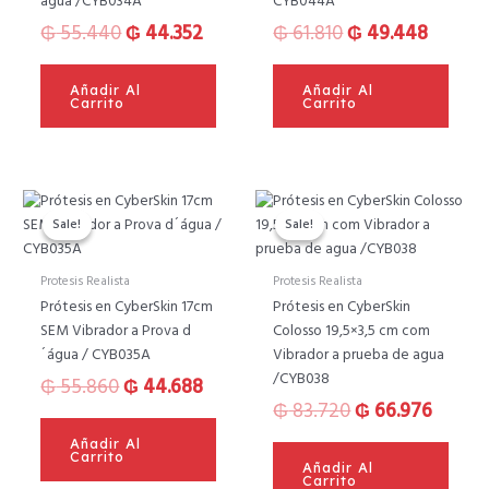
agua /CYB034A
CYB044A
₲
55.440
₲
44.352
₲
61.810
₲
49.448
Añadir Al
Añadir Al
Carrito
Carrito
El
El
El
El
precio
precio
precio
precio
Sale!
Sale!
Sale!
Sale!
original
actual
original
actual
era:
es:
era:
es:
Protesis Realista
Protesis Realista
₲ 55.860.
₲ 44.688.
₲ 83.720.
₲ 66.9
Prótesis en CyberSkin 17cm
Prótesis en CyberSkin
SEM Vibrador a Prova d
Colosso 19,5×3,5 cm com
´água / CYB035A
Vibrador a prueba de agua
/CYB038
₲
55.860
₲
44.688
₲
83.720
₲
66.976
Añadir Al
Carrito
Añadir Al
Carrito