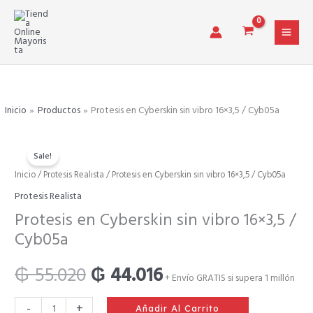
Ir
al
contenido
Inicio
Productos
Protesis en Cyberskin sin vibro 16×3,5 / Cyb05a
Sale!
Protesis
Inicio
/
Protesis Realista
/ Protesis en Cyberskin sin vibro 16×3,5 / Cyb05a
El
El
en
Protesis Realista
Cyberskin
precio
precio
Protesis en Cyberskin sin vibro 16×3,5 /
sin
Cyb05a
vibro
original
actual
16x3,5
/
₲
55.020
₲
44.016
+ Envío GRATIS si supera 1 millón
era:
es:
Cyb05a
cantidad
-
+
Añadir Al Carrito