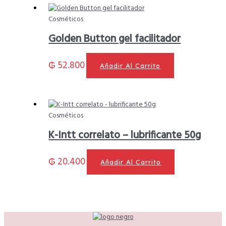
Cosméticos
Golden Button gel facilitador
₲
52.800
Añadir Al Carrito
Cosméticos
K-Intt correlato – lubrificante 50g
₲
20.400
Añadir Al Carrito