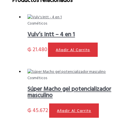
Productos relacionados
Cosméticos
Vulv’s Intt – 4 en 1
₲
21.480
Añadir Al Carrito
Cosméticos
Súper Macho gel potencializador
masculino
₲
45.672
Añadir Al Carrito