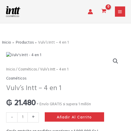
Ir
al
contenido
Inicio
Productos
Vulv’s Intt – 4 en 1
Vulv's
Inicio
/
Cosméticos
/ Vulv’s Intt – 4 en 1
Intt
Cosméticos
-
Vulv’s Intt – 4 en 1
4
en
₲
21.480
1
+ Envío GRATIS si supera 1 millón
cantidad
-
+
Añadir Al Carrito