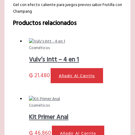
Gel con efecto caliente para juegos previos sabor Frutilla con
Champang
Productos relacionados
Cosméticos
Vulv’s Intt – 4 en 1
₲
21.480
Añadir Al Carrito
Cosméticos
Kit Primer Anal
₲
46.860
Añadir Al Carrito