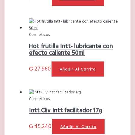
Cosméticos
Hot frutilla Intt- lubricante con
efecto caliente 50ml
₲
27.960
Añadir Al Carrito
Cosméticos
Intt Cliv Intt facilitador 17g
₲
45.240
Añadir Al Carrito