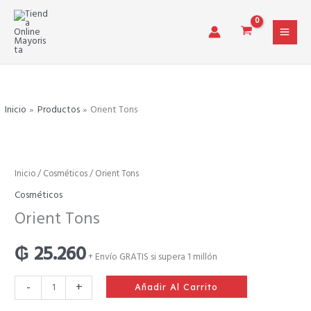
Ir
al
contenido
Inicio
Productos
Orient Tons
Orient
Inicio
/
Cosméticos
/ Orient Tons
Tons
Cosméticos
cantidad
Orient Tons
₲
25.260
+ Envío GRATIS si supera 1 millón
-
+
Añadir Al Carrito