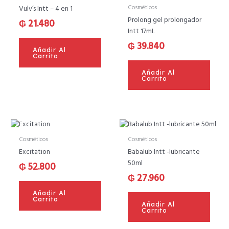
Cosméticos
Vulv’s Intt – 4 en 1
Prolong gel prolongador
₲
21.480
Intt 17mL
₲
39.840
Añadir Al
Carrito
Añadir Al
Carrito
Cosméticos
Cosméticos
Excitation
Babalub Intt -lubricante
50ml
₲
52.800
₲
27.960
Añadir Al
Carrito
Añadir Al
Carrito