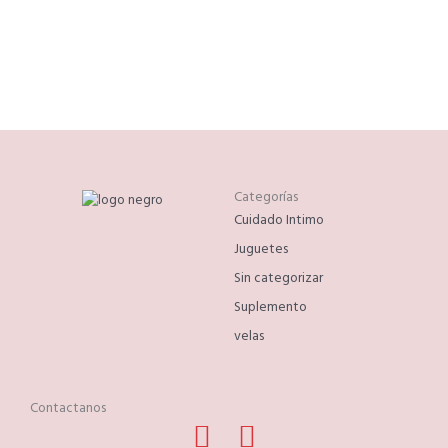
Categorías
Cuidado Intimo
Juguetes
Sin categorizar
Suplemento
velas
Contactanos
Facebook
Phone-
Instagram
Whatsapp