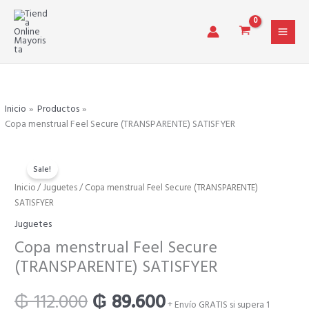
Ir
al
contenido
Inicio
Productos
Copa menstrual Feel Secure (TRANSPARENTE) SATISFYER
Sale!
Copa
Inicio
/
Juguetes
/ Copa menstrual Feel Secure (TRANSPARENTE)
El
El
menstrual
SATISFYER
Feel
precio
precio
Juguetes
Secure
Copa menstrual Feel Secure
(TRANSPARENTE)
original
actual
(TRANSPARENTE) SATISFYER
SATISFYER
cantidad
era:
es:
₲
112.000
₲
89.600
+ Envío GRATIS si supera 1