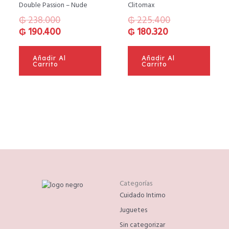
original
actual
actual
original
Double Passion – Nude
Clitomax
era:
es:
es:
era:
₲
238.000
₲
225.400
₲ 238.000.
₲ 190.400.
₲ 180.320.
₲ 225.400.
₲
190.400
₲
180.320
Añadir Al
Añadir Al
Carrito
Carrito
Categorías
Cuidado Intimo
Juguetes
Sin categorizar