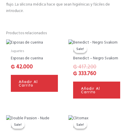
flujo. La silicona médica hace que sean higiénicas y fáciles de
introducir.
Productos relacionados
El
El
precio
precio
Sale!
Sale!
Juguetes
Juguetes
original
actual
Esposas de cuerina
Benedict – Negro Svakom
era:
es:
₲
42.000
₲
417.200
₲ 417.200.
₲ 333.760.
₲
333.760
Añadir Al
Carrito
Añadir Al
Carrito
El
El
El
El
precio
precio
precio
precio
Sale!
Sale!
Sale!
Sale!
Juguetes
Juguetes