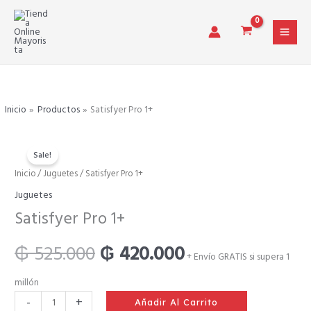
Ir
al
contenido
Inicio
Productos
Satisfyer Pro 1+
Sale!
Satisfyer
Inicio
/
Juguetes
/ Satisfyer Pro 1+
El
El
Pro
Juguetes
1+
precio
precio
Satisfyer Pro 1+
cantidad
original
actual
₲
525.000
₲
420.000
+ Envío GRATIS si supera 1
era:
es:
millón
-
+
Añadir Al Carrito