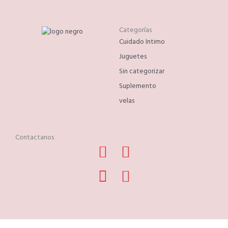
Categorías
Cuidado Intimo
Juguetes
Sin categorizar
Suplemento
velas
Contactanos
Facebook
Phone-
Instagram
Whatsapp
alt