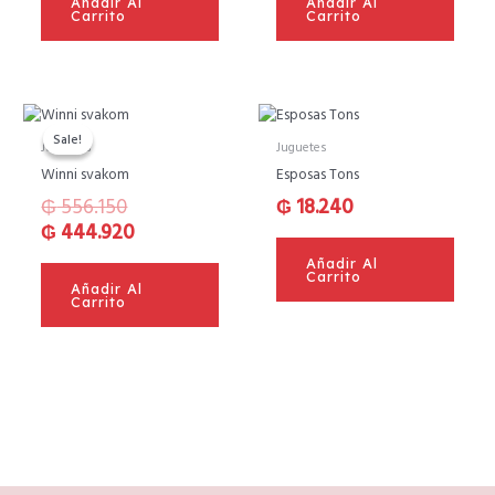
Añadir Al
Añadir Al
Carrito
Carrito
El
El
precio
precio
Sale!
Sale!
Juguetes
Juguetes
original
actual
Winni svakom
Esposas Tons
era:
es:
₲
556.150
₲
18.240
₲ 556.150.
₲ 444.920.
₲
444.920
Añadir Al
Carrito
Añadir Al
Carrito