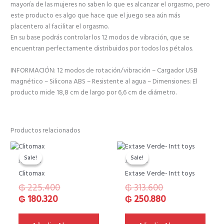
mayoría de las mujeres no saben lo que es alcanzar el orgasmo, pero
este producto es algo que hace que el juego sea aún más
placentero al facilitar el orgasmo.
En su base podrás controlar los 12 modos de vibración, que se
encuentran perfectamente distribuidos por todos los pétalos.
INFORMACIÓN: 12 modos de rotación/vibración – Cargador USB
magnético – Silicona ABS – Resistente al agua – Dimensiones: El
producto mide 18,8 cm de largo por 6,6 cm de diámetro.
Productos relacionados
El
El
El
El
precio
precio
precio
precio
Sale!
Sale!
Sale!
Sale!
Juguetes
Juguetes
actual
original
original
actual
Clitomax
Extase Verde- Intt toys
es:
era:
era:
es:
₲
225.400
₲
313.600
₲ 180.320.
₲ 225.400.
₲ 313.600.
₲ 250.880.
₲
180.320
₲
250.880