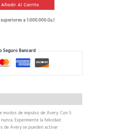
Añadir Al Carrito
53.000.
₲ 442.400.
superiores a 1.000.000.Gs.!
o Seguro Bancard
 de modos de impulso de Avery. Con 5
 nunca. Experimente la felicidad
les de Avery se pueden activar