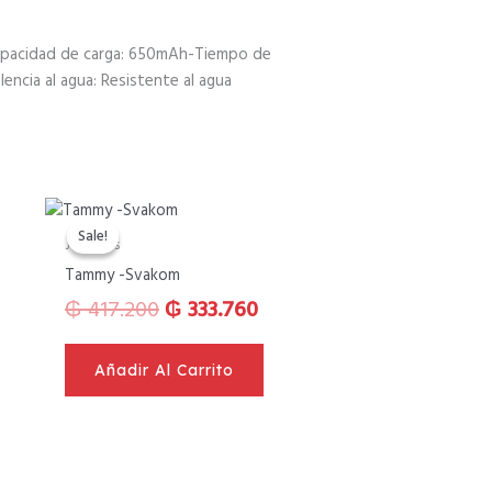
o-Capacidad de carga: 650mAh-Tiempo de
encia al agua: Resistente al agua
El
El
ecio
precio
precio
Sale!
Sale!
Juguetes
tual
original
actual
Tammy -Svakom
:
era:
es:
₲
417.200
₲
333.760
168.000.
₲ 417.200.
₲ 333.760.
Añadir Al Carrito