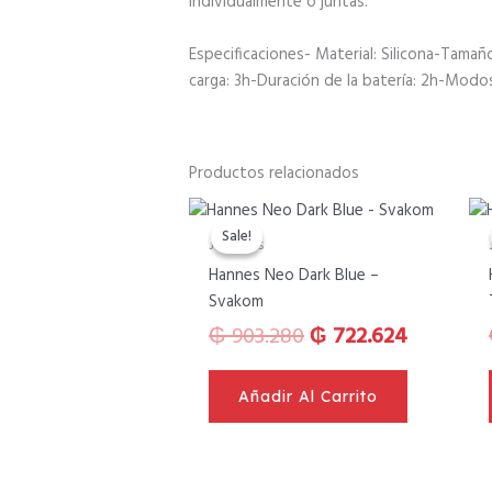
individualmente o juntas.
Especificaciones- Material: Silicona-Tama
carga: 3h-Duración de la batería: 2h-Modos
Productos relacionados
El
El
precio
precio
Sale!
Sale!
Juguetes
original
actual
Hannes Neo Dark Blue –
era:
es:
Svakom
₲ 903.280.
₲ 722.62
₲
903.280
₲
722.624
Añadir Al Carrito