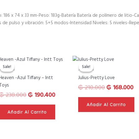
ño: 186 x 74 x 33 mm-Peso: 183g-Batería Batería de polímero de liti
 de pulso y vibración: 5+5 modos-Intensidad Niveles: 5 niveles-Repel
El
El
El
El
precio
precio
precio
pr
Sale!
Sale!
Sale!
Sale!
Juguetes
Juguetes
original
actual
original
ac
Heaven -Azul Tiffany – Intt
Julius-Pretty Love
era:
es:
era:
es
Toys
₲
210.000
₲
168.000
4.
₲ 238.000.
₲ 190.400.
₲ 210.000.
₲ 
₲
238.000
₲
190.400
Añadir Al Carrito
Añadir Al Carrito