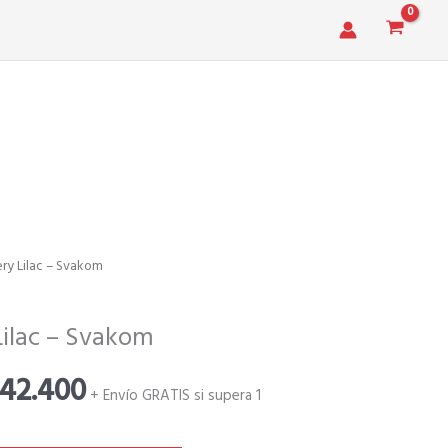
ry Lilac – Svakom
El
cio
precio
Lilac – Svakom
ginal
actual
42.400
+ Envío GRATIS si supera 1
es: