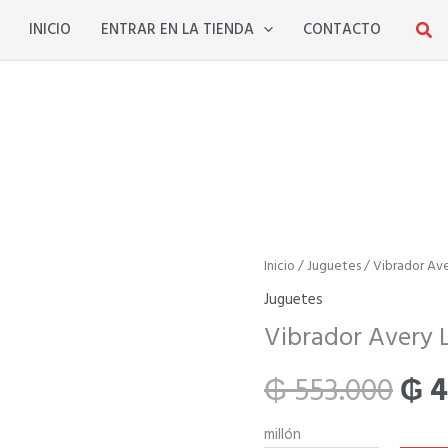
INICIO
ENTRAR EN LA TIENDA
CONTACTO
Vibrador
Inicio
/
Juguetes
/ Vibrador Ave
El
Avery
Juguetes
Lilac
pre
Vibrador Avery 
-
Svakom
ori
₲
553.000
₲
4
cantidad
era:
millón