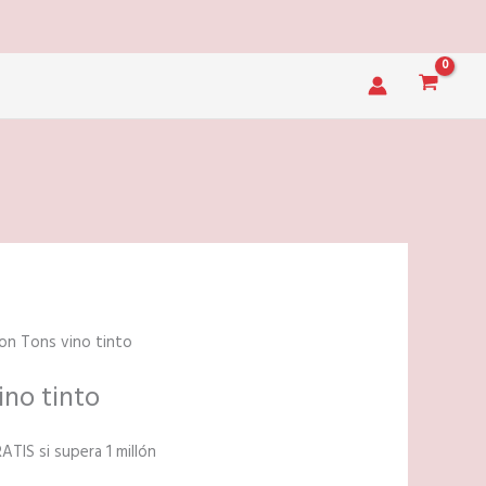
ion Tons vino tinto
ino tinto
ATIS si supera 1 millón