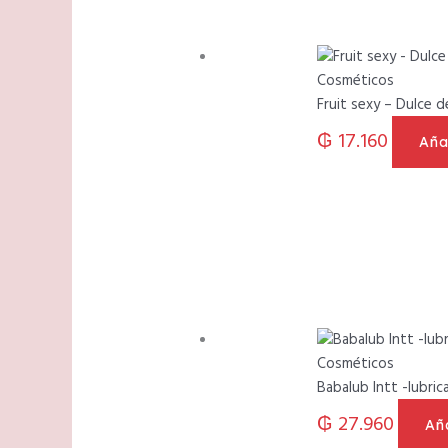
Cosméticos
Fruit sexy – Dulce 
₲
17.160
Aña
Cosméticos
Babalub Intt -lubri
₲
27.960
Aña